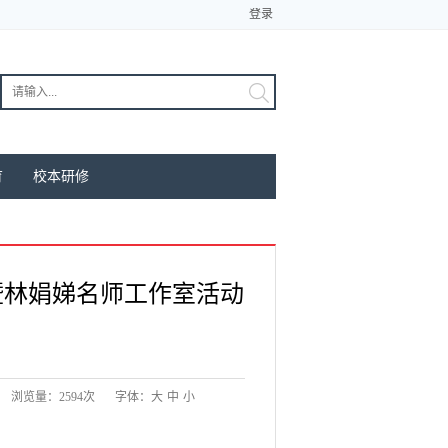
登录
育
校本研修
暨林娟娣名师工作室活动
浏览量：2594次
字体：
大
中
小