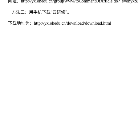
网址：
http://yx.ohedu.cn/groupWww/toCommentOfArticle.do?_s=ohyx
方法二：用手机下载
“云研修”。
下载地址为：
http://yx.ohedu.cn/download/download.html