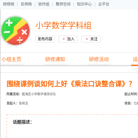
研修网
名师网
协作组
教师空间
知识中心
云平台
小学数学学科组
+
+
发布内容
加入
关注
小组主页
研修通知
研修活动
话
围绕课例谈如何上好《乘法口诀整合课》？
所属活动：
瓯海区小学数学课改论坛
起止时间
发起人：
张荷洁
状态：
已
话题描述：
字体