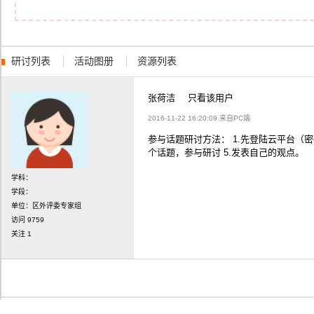
字号
研讨列表
活动图册
资源列表
张荷洁
只看该用户
2016-11-22 16:20:09 来自PC端
参与话题研讨方法： 1.先登陆云平台（密
个话题，参与研讨 5.发表自己的观点。
学科：
学段：
单位：区外评委专家组
访问
9759
关注
1